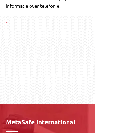
informatie over telefonie.
VRIJBLIJVENDE
VEILIGHEIDSSTUDIE
voor meer info / offerte
Contacteer ons!
Bezoek aan onze
toonzaal is mogelijk na
afspraak
MetaSafe International