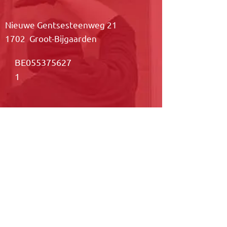
Nieuwe Gentsesteenweg 21
1702 Groot-Bijgaarden
BE055375627
1
Contacteer ons
Contacteer ons