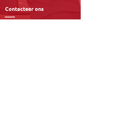
Contacteer ons
015 28 07 70
0800 - 96228
info@metasafe.be
Locatie