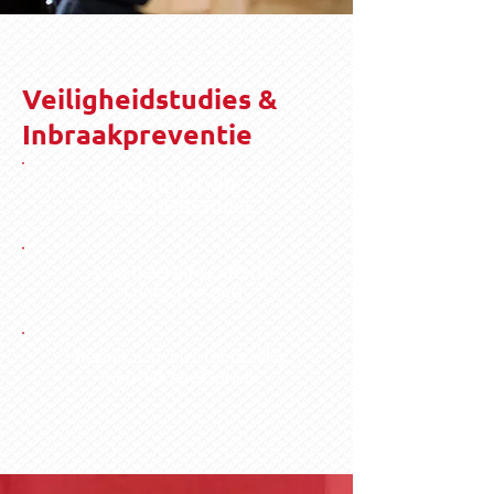
Veiligheidstudies &
Inbraakpreventie
VRIJBLIJVENDE
VEILIGHEIDSSTUDIE
voor meer info / offerte
Contacteer ons!
Bezoek aan onze toonzaal is
mogelijk na afspraak