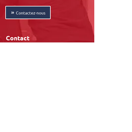
Contactez-nous
Contact
015 28 07 70
0800 - 96228
info@metasafe.be
Localisation